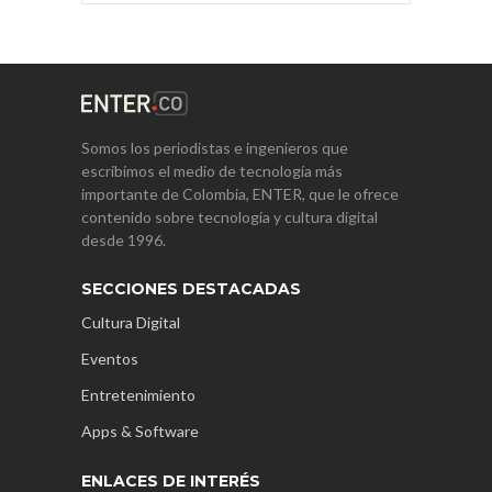
Somos los periodistas e ingenieros que
escribimos el medio de tecnología más
importante de Colombia, ENTER, que le ofrece
contenido sobre tecnología y cultura digital
desde 1996.
SECCIONES DESTACADAS
Cultura Digital
Eventos
Entretenimiento
Apps & Software
ENLACES DE INTERÉS