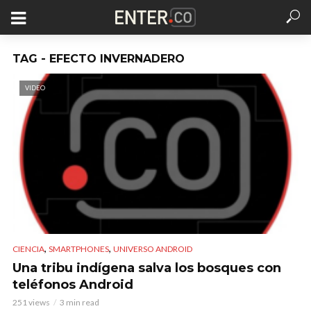
TAG - EFECTO INVERNADERO
VIDEO
,
,
CIENCIA
SMARTPHONES
UNIVERSO ANDROID
Una tribu indígena salva los bosques con
teléfonos Android
251 views
3 min read