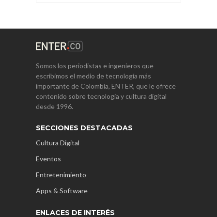
Somos los periodistas e ingenieros que
escribimos el medio de tecnología más
importante de Colombia, ENTER, que le ofrece
contenido sobre tecnología y cultura digital
desde 1996.
SECCIONES DESTACADAS
Cultura Digital
Eventos
Entretenimiento
Apps & Software
ENLACES DE INTERÉS