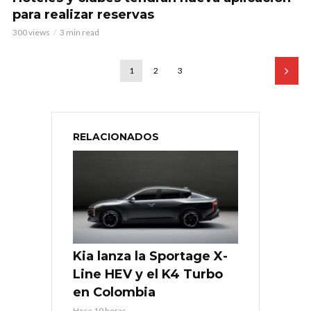
para realizar reservas
300 views
3 min read
1
2
3
RELACIONADOS
Kia lanza la Sportage X-
Line HEV y el K4 Turbo
en Colombia
Hace 19 horas