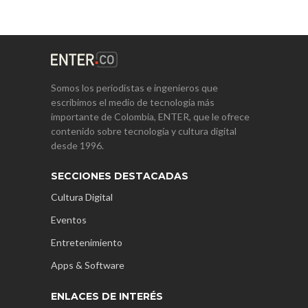
Somos los periodistas e ingenieros que
escribimos el medio de tecnología más
importante de Colombia, ENTER, que le ofrece
contenido sobre tecnología y cultura digital
desde 1996.
SECCIONES DESTACADAS
Cultura Digital
Eventos
Entretenimiento
Apps & Software
ENLACES DE INTERÉS