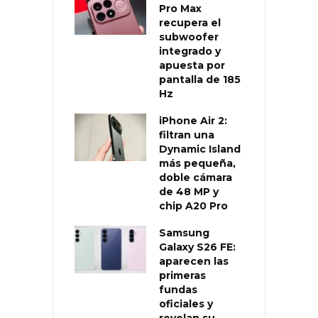
Pro Max
recupera el
subwoofer
integrado y
apuesta por
pantalla de 185
Hz
iPhone Air 2:
filtran una
Dynamic Island
más pequeña,
doble cámara
de 48 MP y
chip A20 Pro
Samsung
Galaxy S26 FE:
aparecen las
primeras
fundas
oficiales y
revelan su