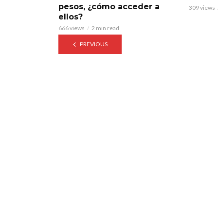
pesos, ¿cómo acceder a
309 views
ellos?
666 views
2 min read
PREVIOUS