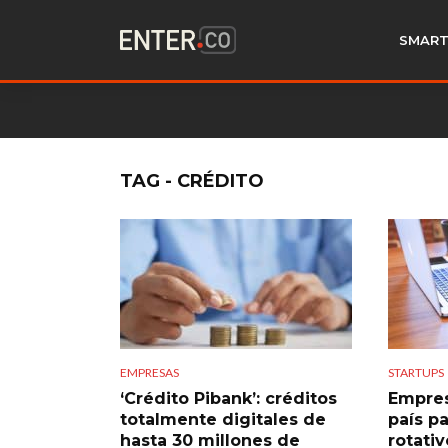
SMART
TAG - CRÉDITO
EMPRESAS
STARTUPS
‘Crédito Pibank’: créditos
Empres
totalmente digitales de
país pa
hasta 30 millones de
rotati