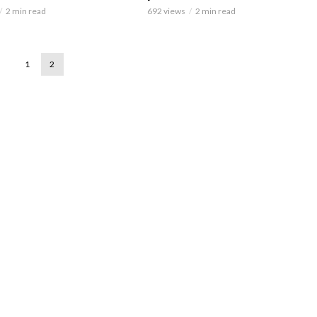
2 min read
692 views
2 min read
1
2