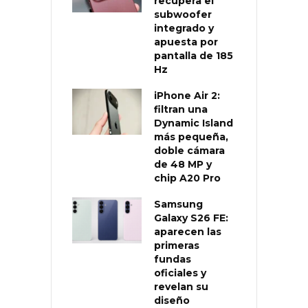
recupera el
subwoofer
integrado y
apuesta por
pantalla de 185
Hz
iPhone Air 2:
filtran una
Dynamic Island
más pequeña,
doble cámara
de 48 MP y
chip A20 Pro
Samsung
Galaxy S26 FE:
aparecen las
primeras
fundas
oficiales y
revelan su
diseño