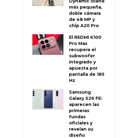
Dynamic Island
más pequeña,
doble cámara
de 48 MP y
chip A20 Pro
El REDMI K100
Pro Max
recupera el
subwoofer
integrado y
apuesta por
pantalla de 185
Hz
Samsung
Galaxy S26 FE:
aparecen las
primeras
fundas
oficiales y
revelan su
diseño