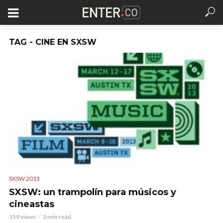
TAG - CINE EN SXSW
SXSW 2013
SXSW: un trampolín para músicos y
cineastas
159 views
3 min read