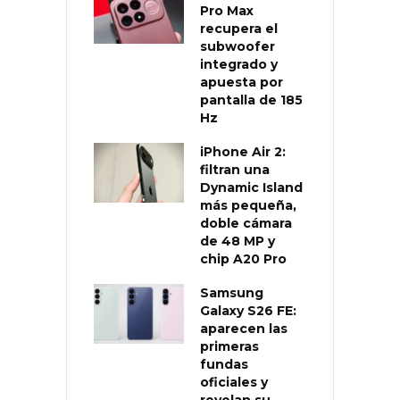
Pro Max
recupera el
subwoofer
integrado y
apuesta por
pantalla de 185
Hz
iPhone Air 2:
filtran una
Dynamic Island
más pequeña,
doble cámara
de 48 MP y
chip A20 Pro
Samsung
Galaxy S26 FE:
aparecen las
primeras
fundas
oficiales y
revelan su