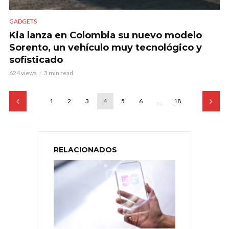
GADGETS
Kia lanza en Colombia su nuevo modelo
Sorento, un vehículo muy tecnológico y
sofisticado
624 views
3 min read
1
2
3
4
5
6
…
18
RELACIONADOS