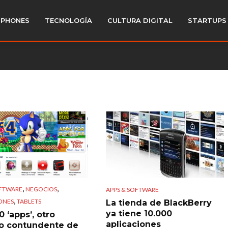
PHONES
TECNOLOGÍA
CULTURA DIGITAL
STARTUPS
,
,
OFTWARE
NEGOCIOS
APPS & SOFTWARE
,
ONES
TABLETS
La tienda de BlackBerry
ya tiene 10.000
 ‘apps’, otro
aplicaciones
o contundente de