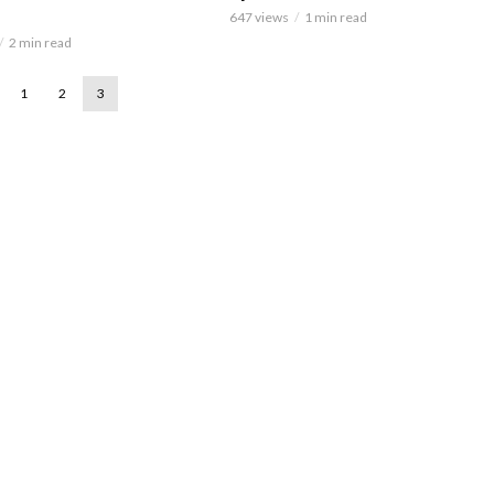
647 views
1 min read
2 min read
1
2
3