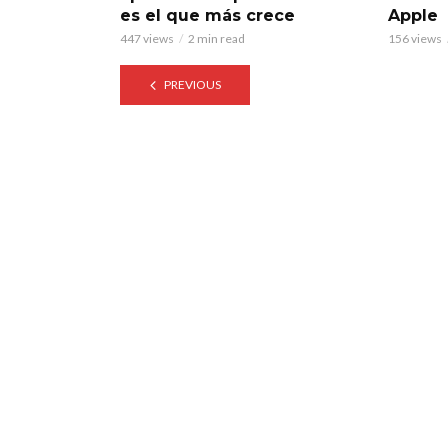
es el que más crece
Apple
447 views
2 min read
156 views
PREVIOUS