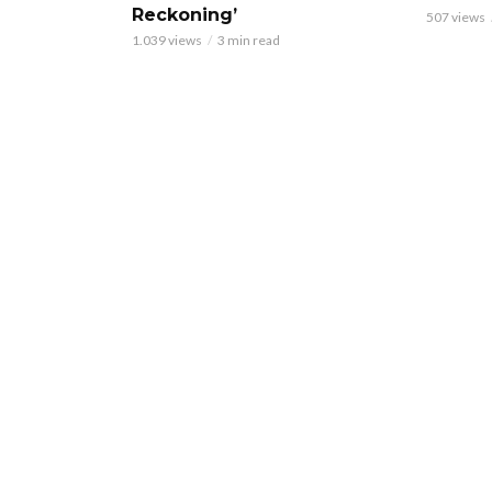
Reckoning’
507 views
1.039 views
3 min read