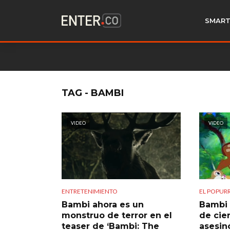
SMART
TAG - BAMBI
VIDEO
VIDEO
ENTRETENIMIENTO
EL POPURR
Bambi ahora es un
Bambi 
monstruo de terror en el
de cie
teaser de ‘Bambi: The
asesin