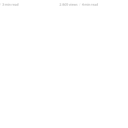
3 min read
2.805 views
4 min read