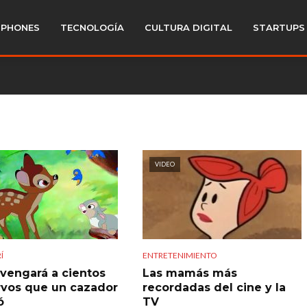
PHONES
TECNOLOGÍA
CULTURA DIGITAL
STARTUPS
VIDEO
Í
ENTRETENIMIENTO
vengará a cientos
Las mamás más
rvos que un cazador
recordadas del cine y la
ó
TV