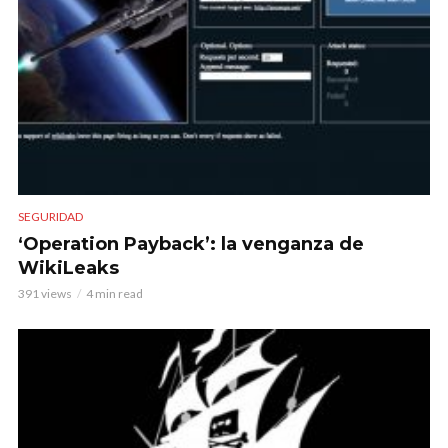
SEGURIDAD
‘Operation Payback’: la venganza de
WikiLeaks
391 views
4 min read