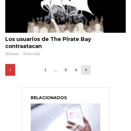
Los usuarios de The Pirate Bay
contraatacan
92 views
2 min read
1
…
3
4
5
RELACIONADOS