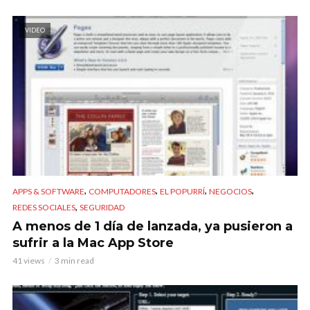
VIDEO
,
,
,
,
APPS & SOFTWARE
COMPUTADORES
EL POPURRÍ
NEGOCIOS
,
REDES SOCIALES
SEGURIDAD
A menos de 1 día de lanzada, ya pusieron a
sufrir a la Mac App Store
41 views
3 min read