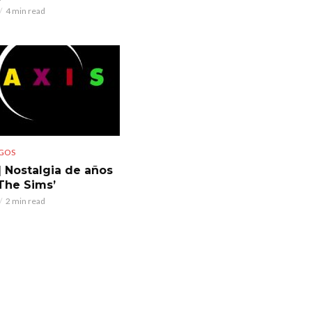
4 min read
GOS
 Nostalgia de años
‘The Sims’
2 min read