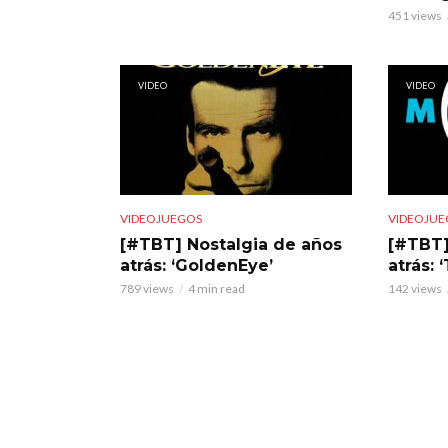
451 views
VIDEO
VIDEO
VIDEOJUEGOS
VIDEOJUE
[#TBT] Nostalgia de años
[#TBT]
atrás: ‘GoldenEye’
atrás: 
789 views
4 min read
142 views