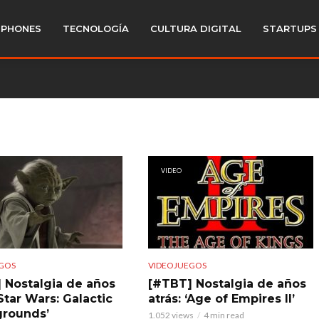
PHONES
TECNOLOGÍA
CULTURA DIGITAL
STARTUPS
VIDEO
GOS
VIDEOJUEGOS
 Nostalgia de años
[#TBT] Nostalgia de años
‘Star Wars: Galactic
atrás: ‘Age of Empires II’
grounds’
1.052 views
4 min read