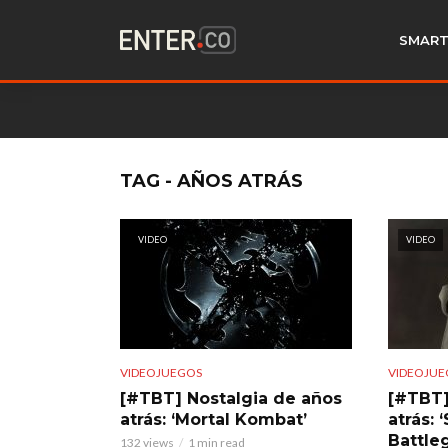
SMART
TAG - AÑOS ATRÁS
VIDEO
VIDEO
VIDEOJUEGOS
VIDEOJUE
[#TBT] Nostalgia de años
[#TBT]
atrás: ‘Mortal Kombat’
atrás: 
Battle
132 views
1 min read