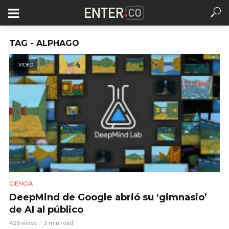
TAG - ALPHAGO
VIDEO
CIENCIA
DeepMind de Google abrió su ‘gimnasio’
de AI al público
426 views
3 min read