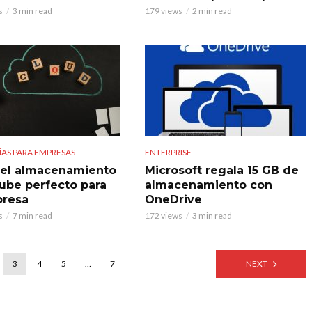
s
3 min read
179 views
2 min read
AS PARA EMPRESAS
ENTERPRISE
 el almacenamiento
Microsoft regala 15 GB de
nube perfecto para
almacenamiento con
presa
OneDrive
s
7 min read
172 views
3 min read
3
4
5
…
7
NEXT