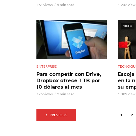
161 views
5 min read
1.242 view
VIDEO
ENTERPRISE
TECNOGUÍ
Para competir con Drive,
Escoja
Dropbox ofrece 1 TB por
en la 
10 dólares al mes
su em
175 views
2 min read
1.305 view
PREVIOUS
1
2