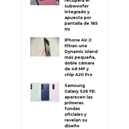
recupera el
subwoofer
integrado y
apuesta por
pantalla de 185
Hz
iPhone Air 2:
filtran una
Dynamic Island
más pequeña,
doble cámara
de 48 MP y
chip A20 Pro
Samsung
Galaxy S26 FE:
aparecen las
primeras
fundas
oficiales y
revelan su
diseño