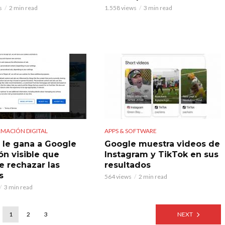
s
2 min read
1.558 views
3 min read
MACIÓN DIGITAL
APPS & SOFTWARE
 le gana a Google
Google muestra videos de
ón visible que
Instagram y TikTok en sus
e rechazar las
resultados
s
564 views
2 min read
3 min read
1
2
3
NEXT