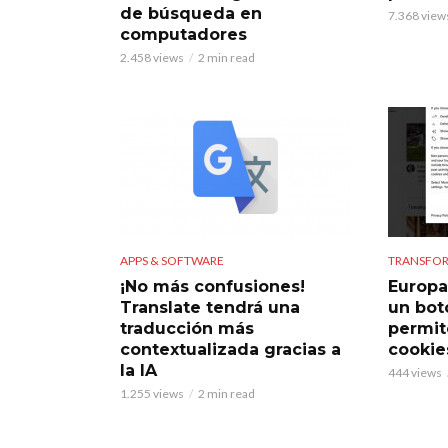
de búsqueda en
7.368 view
computadores
2.458 views
2 min read
APPS & SOFTWARE
TRANSFOR
¡No más confusiones!
Europa
Translate tendrá una
un bot
traducción más
permit
contextualizada gracias a
cookie
la IA
444 views
1.255 views
2 min read