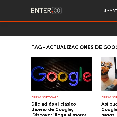
SMART
TAG - ACTUALIZACIONES DE GOO
APPS & SOFTWARE
APPS & S
Dile adiós al clásico
Así pu
diseño de Google,
Googl
‘Discover’ llega al motor
pasos