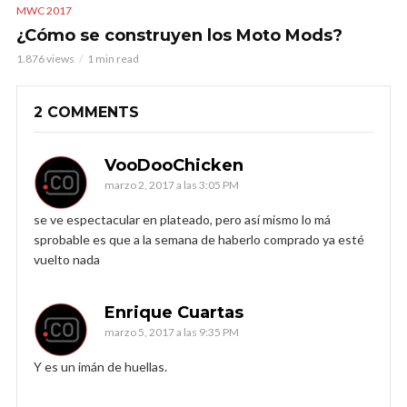
MWC 2017
¿Cómo se construyen los Moto Mods?
1.876 views
1 min read
2 COMMENTS
VooDooChicken
marzo 2, 2017 a las 3:05 PM
se ve espectacular en plateado, pero así mismo lo má
sprobable es que a la semana de haberlo comprado ya esté
vuelto nada
Enrique Cuartas
marzo 5, 2017 a las 9:35 PM
Y es un imán de huellas.