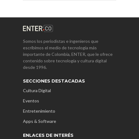
Somos los periodistas e ingenieros que
escribimos el medio de tecnología más
importante de Colombia, ENTER, que le ofrece
contenido sobre tecnología y cultura digital
desde 1996.
SECCIONES DESTACADAS
Cultura Digital
Eventos
Entretenimiento
Apps & Software
ENLACES DE INTERÉS