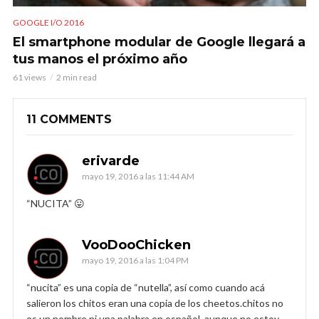
GOOGLE I/O 2016
El smartphone modular de Google llegará a
tus manos el próximo año
61 views
2 min read
11 COMMENTS
erivarde
mayo 19, 2016 a las 11:44 AM
“NUCITA” 😛
VooDooChicken
mayo 19, 2016 a las 1:04 PM
“nucita” es una copia de “nutella”, así como cuando acá
salieron los chitos eran una copia de los cheetos.chitos no
es un nombre ni una palabra en español. aunque no estoy