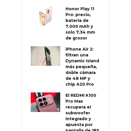
Honor Play 11
Pro: precio,
batería de
7.000 mAh y
solo 7,34 mm
de grosor
iPhone Air 2:
filtran una
Dynamic Island
más pequeña,
doble cámara
de 48 MP y
chip A20 Pro
El REDMI K100
Pro Max
recupera el
subwoofer
integrado y
apuesta por
pantalla de 185