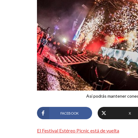
Así podrás mantener conect
FACEBOOK
X
El Festival Estéreo Picnic está de vuelta