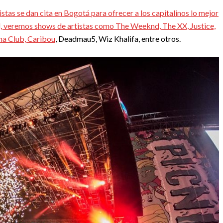
istas se dan cita en Bogotá para ofrecer a los capitalinos lo mejor
ad, veremos shows de artistas como The Weeknd, The XX, Justice,
ma Club, Caribou
, Deadmau5, Wiz Khalifa, entre otros.