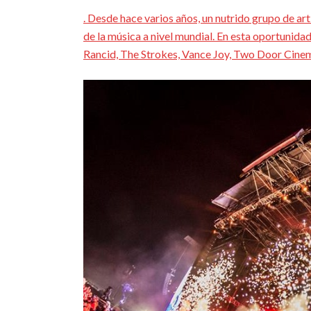
. Desde hace varios años, un nutrido grupo de art
de la música a nivel mundial. En esta oportunid
Rancid,
The Strokes, Vance Joy, Two Door Cine