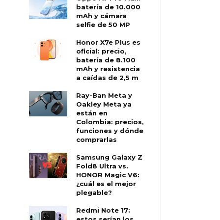
batería de 10.000
mAh y cámara
selfie de 50 MP
Honor X7e Plus es
oficial: precio,
batería de 8.100
mAh y resistencia
a caídas de 2,5 m
Ray-Ban Meta y
Oakley Meta ya
están en
Colombia: precios,
funciones y dónde
comprarlas
Samsung Galaxy Z
Fold8 Ultra vs.
HONOR Magic V6:
¿cuál es el mejor
plegable?
Redmi Note 17:
estos serían los