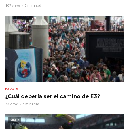
107 views
5 min read
E3 2016
¿Cuál debería ser el camino de E3?
73 views
5 min read
VIDEO