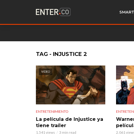
SMART
TAG - INJUSTICE 2
VIDEO
ENTRETENIMIENTO
ENTRETEN
La película de Injustice ya
Warner
tiene traíler
películ
1.541 views
3 min read
2.061 view