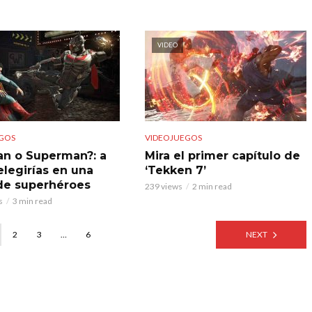
VIDEO
GOS
VIDEOJUEGOS
n o Superman?: a
Mira el primer capítulo de
elegirías en una
‘Tekken 7’
de superhéroes
239 views
2 min read
s
3 min read
2
3
…
6
NEXT