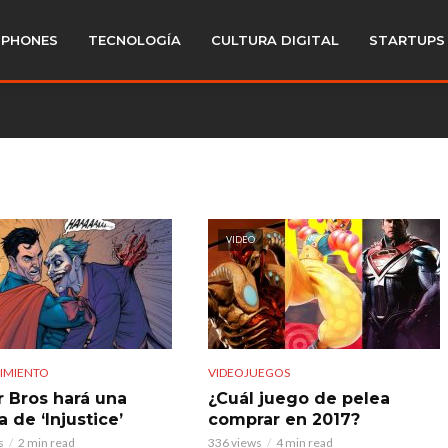
PHONES
TECNOLOGÍA
CULTURA DIGITAL
STARTUPS
VIDEO
IMIENTO
VIDEOJUEGOS
 Bros hará una
¿Cuál juego de pelea
a de ‘Injustice’
comprar en 2017?
s
2 min read
336 views
4 min read