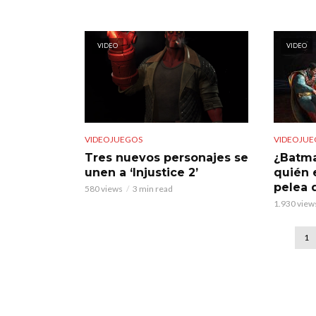
VIDEO
VIDEO
VIDEOJUEGOS
VIDEOJUE
Tres nuevos personajes se
¿Batma
unen a ‘Injustice 2’
quién 
pelea 
580 views
3 min read
1.930 view
1