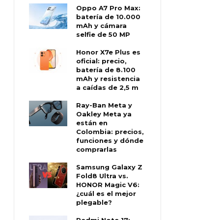
Oppo A7 Pro Max:
batería de 10.000
mAh y cámara
selfie de 50 MP
Honor X7e Plus es
oficial: precio,
batería de 8.100
mAh y resistencia
a caídas de 2,5 m
Ray-Ban Meta y
Oakley Meta ya
están en
Colombia: precios,
funciones y dónde
comprarlas
Samsung Galaxy Z
Fold8 Ultra vs.
HONOR Magic V6:
¿cuál es el mejor
plegable?
Redmi Note 17: