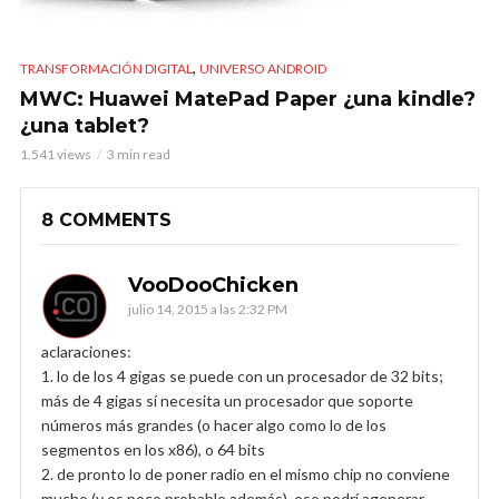
,
TRANSFORMACIÓN DIGITAL
UNIVERSO ANDROID
MWC: Huawei MatePad Paper ¿una kindle?
¿una tablet?
1.541 views
3 min read
8 COMMENTS
VooDooChicken
julio 14, 2015 a las 2:32 PM
aclaraciones:
1. lo de los 4 gigas se puede con un procesador de 32 bits;
más de 4 gigas sí necesita un procesador que soporte
números más grandes (o hacer algo como lo de los
segmentos en los x86), o 64 bits
2. de pronto lo de poner radio en el mismo chip no conviene
mucho (y es poco probable además), eso podrí agenerar