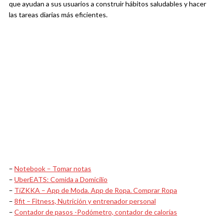
que ayudan a sus usuarios a construir hábitos saludables y hacer
las tareas diarias más eficientes.
–
Notebook – Tomar notas
–
UberEATS: Comida a Domicilio
–
TiZKKA – App de Moda. App de Ropa. Comprar Ropa
–
8fit – Fitness, Nutrición y entrenador personal
–
Contador de pasos -Podómetro, contador de calorías