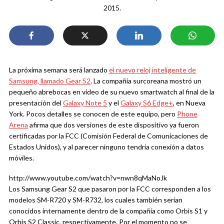
2015.
La próxima semana será lanzado
el nuevo reloj inteligente de
Samsung, llamado Gear S2
. La compañía surcoreana mostró un
pequeño abrebocas en video de su nuevo smartwatch al final de la
presentación del
Galaxy Note 5
y el
Galaxy S6 Edge+
, en Nueva
York. Pocos detalles se conocen de este equipo, pero
Phone
Arena
afirma que dos versiones de este dispositivo ya fueron
certificadas por la FCC (Comisión Federal de Comunicaciones de
Estados Unidos), y al parecer ninguno tendría conexión a datos
móviles.
http://www.youtube.com/watch?v=nwn8qMaNoJk
Los Samsung Gear S2 que pasaron por la FCC corresponden a los
modelos SM-R720 y SM-R732, los cuales también serían
conocidos internamente dentro de la compañía como Orbis S1 y
Orbis S2 Classic, respectivamente. Por el momento no se