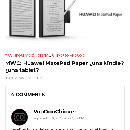
,
TRANSFORMACIÓN DIGITAL
UNIVERSO ANDROID
MWC: Huawei MatePad Paper ¿una kindle?
¿una tablet?
1.540 views
3 min read
4 COMMENTS
VooDooChicken
septiembre 3, 2015 a las 1:09 PM
‘bisel’: el borde del reloj, que acá se mueve. no, el bisel no