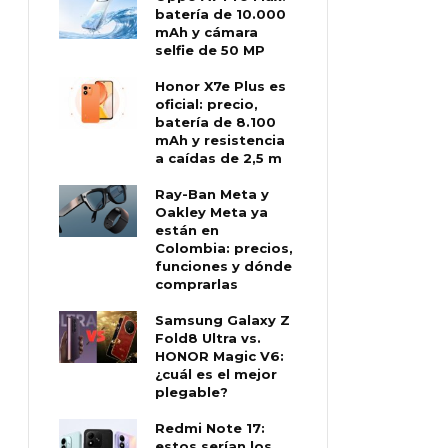
batería de 10.000
mAh y cámara
selfie de 50 MP
Honor X7e Plus es
oficial: precio,
batería de 8.100
mAh y resistencia
a caídas de 2,5 m
Ray-Ban Meta y
Oakley Meta ya
están en
Colombia: precios,
funciones y dónde
comprarlas
Samsung Galaxy Z
Fold8 Ultra vs.
HONOR Magic V6:
¿cuál es el mejor
plegable?
Redmi Note 17:
estos serían los