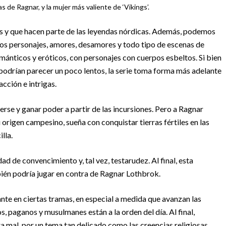
 de Ragnar, y la mujer más valiente de ‘Vikings’.
os y que hacen parte de las leyendas nórdicas. Además, podemos
 los personajes, amores, desamores y todo tipo de escenas de
mánticos y eróticos, con personajes con cuerpos esbeltos. Si bien
podrían parecer un poco lentos, la serie toma forma más adelante
cción e intrigas.
erse y ganar poder a partir de las incursiones. Pero a Ragnar
u origen campesino, sueña con conquistar tierras fértiles en las
lla.
ad de convencimiento y, tal vez, testarudez. Al final, esta
ién podría jugar en contra de Ragnar Lothbrok.
ante en ciertas tramas, en especial a medida que avanzan las
, paganos y musulmanes están a la orden del día. Al final,
 mal, por un tema tan delicado como las creencias religiosas.