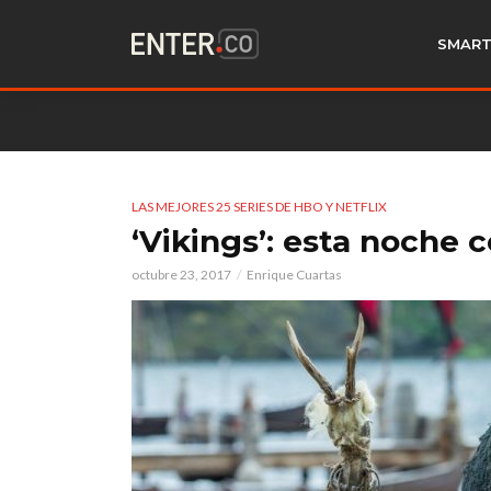
SMART
LAS MEJORES 25 SERIES DE HBO Y NETFLIX
‘Vikings’: esta noche 
octubre 23, 2017
Enrique Cuartas