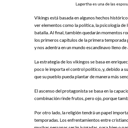
Lagertha es una de las esposas
Vikings está basada en algunos hechos históric
ver elementos como la política, la psicología de
batalla. Al final, también quedarán momentos ro
los primeros capítulos de la primera temporada 
y nos adentra en un mundo escandinavo lleno de a
La estrategia de los vikingos se basa en enriquec
poco le importa el control político, y, debido a s
que su pueblo pueda plantar de manera más senci
El ascenso del protagonista se basa en la capacid
combinación rinde frutos, pero ojo, porque tamb
Por otro lado, la religión tendrá un papel import
temporadas. Los enfrentamientos entre cristianos
muchas personas serán juzgadas, para bien o para