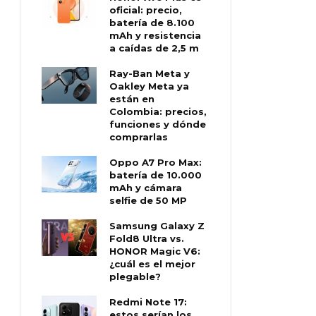
oficial: precio,
batería de 8.100
mAh y resistencia
a caídas de 2,5 m
Ray-Ban Meta y
Oakley Meta ya
están en
Colombia: precios,
funciones y dónde
comprarlas
Oppo A7 Pro Max:
batería de 10.000
mAh y cámara
selfie de 50 MP
Samsung Galaxy Z
Fold8 Ultra vs.
HONOR Magic V6:
¿cuál es el mejor
plegable?
Redmi Note 17:
estos serían los