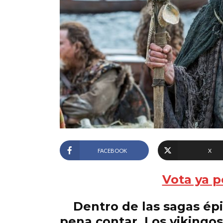
FACEBOOK
X
Vota ya p
Dentro de las sagas épic
pena contar. Los vikingo