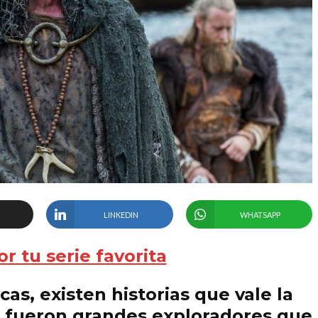
LINKEDIN
WHATSAPP
or tu serie favorita
as, existen historias que vale la
s fueron grandes exploradores que