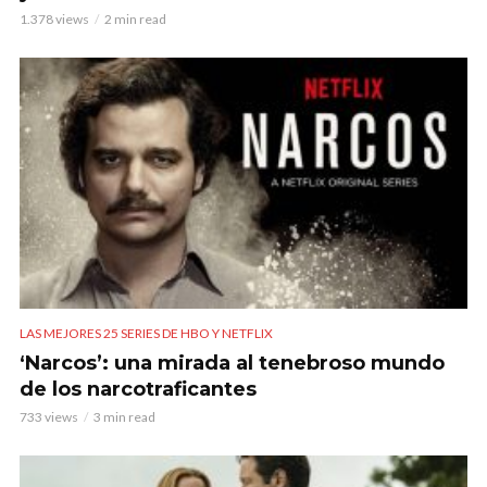
1.378 views
2 min read
LAS MEJORES 25 SERIES DE HBO Y NETFLIX
‘Narcos’: una mirada al tenebroso mundo
de los narcotraficantes
733 views
3 min read