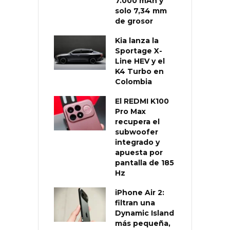
7.000 mAh y
solo 7,34 mm
de grosor
Kia lanza la
Sportage X-
Line HEV y el
K4 Turbo en
Colombia
El REDMI K100
Pro Max
recupera el
subwoofer
integrado y
apuesta por
pantalla de 185
Hz
iPhone Air 2:
filtran una
Dynamic Island
más pequeña,