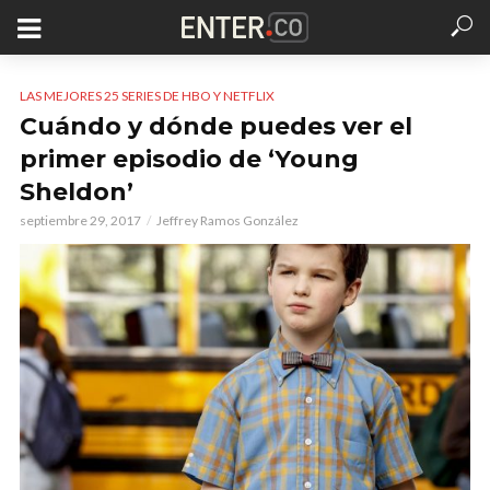
LAS MEJORES 25 SERIES DE HBO Y NETFLIX
Cuándo y dónde puedes ver el
primer episodio de ‘Young
Sheldon’
septiembre 29, 2017
Jeffrey Ramos González