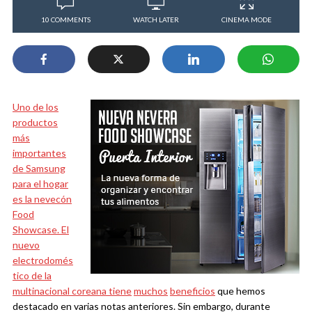
10 COMMENTS
WATCH LATER
CINEMA MODE
Uno de los
productos
más
importantes
de Samsung
para el hogar
es la nevecón
Food
Showcase. El
nuevo
electrodomés
tico de la
multinacional coreana
tiene
muchos
beneficios
que hemos
destacado en varias notas anteriores. Sin embargo, durante