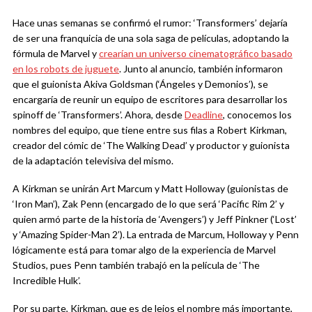
Hace unas semanas se confirmó el rumor: ‘Transformers’ dejaría
de ser una franquicia de una sola saga de películas, adoptando la
fórmula de Marvel y
crearían un universo cinematográfico basado
en los robots de juguete
. Junto al anuncio, también informaron
que el guionista Akiva Goldsman (‘Ángeles y Demonios’), se
encargaría de reunir un equipo de escritores para desarrollar los
spinoff de ‘Transformers’. Ahora, desde
Deadline
, conocemos los
nombres del equipo, que tiene entre sus filas a Robert Kirkman,
creador del cómic de ‘The Walking Dead’ y productor y guionista
de la adaptación televisiva del mismo.
A Kirkman se unirán Art Marcum y Matt Holloway (guionistas de
‘Iron Man’), Zak Penn (encargado de lo que será ‘Pacific Rim 2’ y
quien armó parte de la historia de ‘Avengers’) y Jeff Pinkner (‘Lost’
y ‘Amazing Spider-Man 2’). La entrada de Marcum, Holloway y Penn
lógicamente está para tomar algo de la experiencia de Marvel
Studios, pues Penn también trabajó en la película de ‘The
Incredible Hulk’.
Por su parte, Kirkman, que es de lejos el nombre más importante,