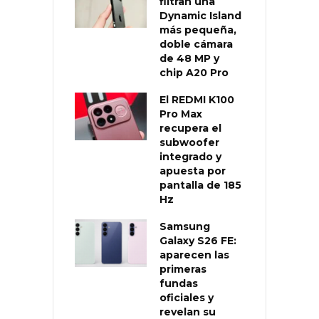
filtran una
Dynamic Island
más pequeña,
doble cámara
de 48 MP y
chip A20 Pro
El REDMI K100
Pro Max
recupera el
subwoofer
integrado y
apuesta por
pantalla de 185
Hz
Samsung
Galaxy S26 FE:
aparecen las
primeras
fundas
oficiales y
revelan su