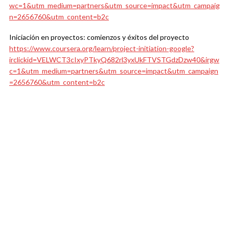
wc=1&utm_medium=partners&utm_source=impact&utm_campaig
n=2656760&utm_content=b2c
Iniciación en proyectos: comienzos y éxitos del proyecto
https://www.coursera.org/learn/project-initiation-google?
irclickid=VELWCT3cIxyPTkyQ682rl3yxUkFTVSTGdzDzw40&irgw
c=1&utm_medium=partners&utm_source=impact&utm_campaign
=2656760&utm_content=b2c