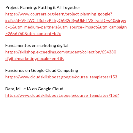
Project Planning: Putting it All Together
https://www.coursera.org/learn/project-planning-google?
irclickid=VELWCT3cIxyPTkyQ682rl3yxUkFTVSTvdzDzw40&irgw
c=1&utm_medium=partners&utm_source=impact&utm_campaign
=2656760&utm_content=b2c
Fundamentos en marketing digital
https://skillshop.exceedlms.com/student/collection/654330-
digital-marketing?locale=en-GB
Funciones en Google Cloud Computing
https://www.cloudskillsboost.google/course_templates/153
Data, ML, e IA en Google Cloud
https://www.cloudskillsboost.google/course_templates/156?