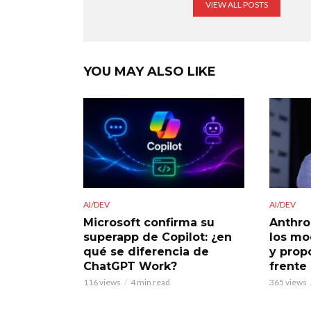
VIEW ALL POSTS
YOU MAY ALSO LIKE
AI/DEV
AI/DEV
Microsoft confirma su
Anthro
superapp de Copilot: ¿en
los mo
qué se diferencia de
y prop
ChatGPT Work?
frente
116 views
4 min read
365 views