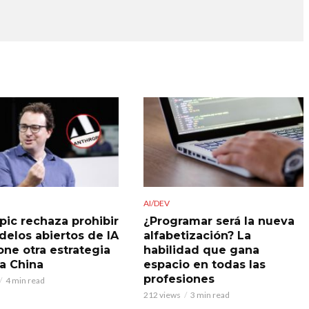
AI/DEV
pic rechaza prohibir
¿Programar será la nueva
delos abiertos de IA
alfabetización? La
one otra estrategia
habilidad que gana
 a China
espacio en todas las
profesiones
4 min read
212 views
3 min read