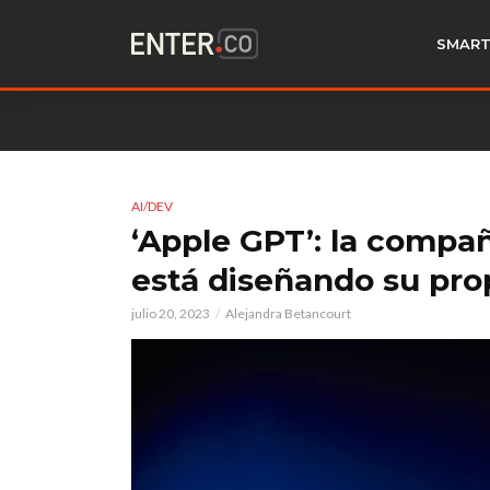
SMART
AI/DEV
‘Apple GPT’: la compa
está diseñando su pro
julio 20, 2023
Alejandra Betancourt