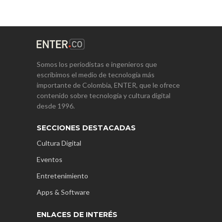
Somos los periodistas e ingenieros que
escribimos el medio de tecnología más
importante de Colombia, ENTER, que le ofrece
contenido sobre tecnología y cultura digital
desde 1996.
SECCIONES DESTACADAS
Cultura Digital
Eventos
Entretenimiento
Apps & Software
ENLACES DE INTERÉS