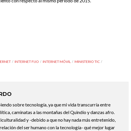
r ciento con respecto al mismo periodo de 2015.
TERNET
INTERNET FIJO
INTERNET MÓVIL
MINISTERIO TIC
ARDO
endo sobre tecnología, ya que mi vida transcurría entre
lítica, caminatas a las montañas del Quindío y danzas afro.
iculturalidad y -debido a que no hay nada más entretenido,
 relación del ser humano con la tecnología- qué mejor lugar