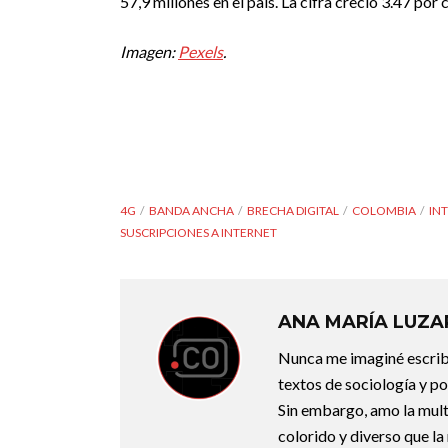
57,9 millones en el país. La cifra creció 3.47 po
Imagen:
Pexels
.
4G
BANDA ANCHA
BRECHA DIGITAL
COLOMBIA
IN
SUSCRIPCIONES A INTERNET
ANA MARÍA LUZ
Nunca me imaginé escribi
textos de sociología y po
Sin embargo, amo la mult
colorido y diverso que la