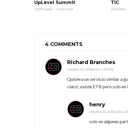
UpLevel Summit
TIC
1.097 views
2 min read
252 views
4 COMMENTS
Richard Branches
octubre 10, 2016 a las 1:01 PM
Quisiera un servicio similar a
claro!, existe ETB pero solo e
henry
octubre 10, 2016 a las 1:
solo en algunas part