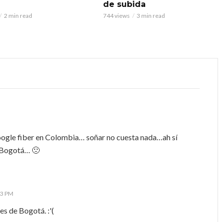
de subida
2 min read
744 views
3 min read
 google fiber en Colombia… soñar no cuesta nada…ah sí
n Bogotá… 🙁
33 PM
es de Bogotá. :'(