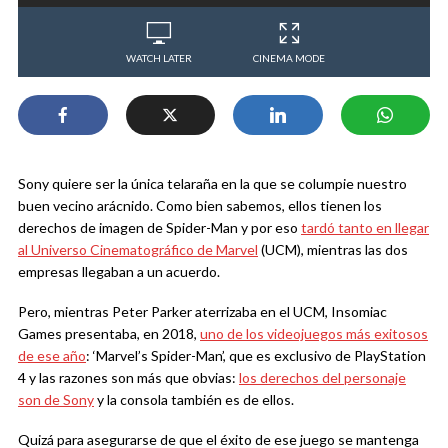
WATCH LATER
CINEMA MODE
Sony quiere ser la única telaraña en la que se columpie nuestro
buen vecino arácnido. Como bien sabemos, ellos tienen los
derechos de imagen de Spider-Man y por eso
tardó tanto en llegar
al Universo Cinematográfico de Marvel
(UCM), mientras las dos
empresas llegaban a un acuerdo.
Pero, mientras Peter Parker aterrizaba en el UCM, Insomiac
Games presentaba, en 2018,
uno de los videojuegos más exitosos
de ese año
: ‘Marvel’s Spider-Man’, que es exclusivo de PlayStation
4 y las razones son más que obvias:
los derechos del personaje
son de Sony
y la consola también es de ellos.
Quizá para asegurarse de que el éxito de ese juego se mantenga