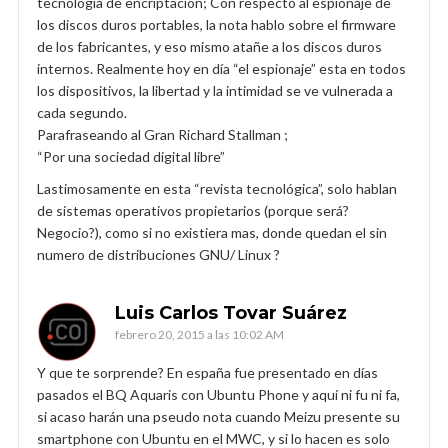
tecnología de encriptacion; Con respecto al espionaje de
los discos duros portables, la nota hablo sobre el firmware
de los fabricantes, y eso mismo atañe a los discos duros
internos. Realmente hoy en día “el espionaje” esta en todos
los dispositivos, la libertad y la intimidad se ve vulnerada a
cada segundo.
Parafraseando al Gran Richard Stallman ;
“Por una sociedad digital libre”
Lastimosamente en esta “revista tecnológica”, solo hablan
de sistemas operativos propietarios (porque será?
Negocio?), como si no existiera mas, donde quedan el sin
numero de distribuciones GNU/ Linux ?
Luis Carlos Tovar Suárez
febrero 20, 2015 a las 10:02 AM
Y que te sorprende? En españa fue presentado en días
pasados el BQ Aquaris con Ubuntu Phone y aquí ni fu ni fa,
si acaso harán una pseudo nota cuando Meizu presente su
smartphone con Ubuntu en el MWC, y si lo hacen es solo