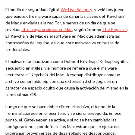
El medio de seguridad digital,
We Live Security
, reveló hoy jueves
que existe otro malware capaz de dañar las claves del ‘Keychain’
de Mac y enviarlas a la red Tor, a menos de un día de que se
revelara
otro troyano similar en Mac
, según informó
The Register
.
El ‘Keychain’ de Mac es el software en Mac que administra las
contraseñas del equipo, así que este malware va en busca de
credenciales.
El malware fue bautizado como Dubbed Keydnap. ‘Kidnap’ significa
secuestro en inglés, y el nombre se refiere a que el malware
secuestra el ‘Keychain’ del Mac. Keydnap distribuye como un
archivo comprimido .zip con una extensión .txt o .jpg, con un
caracter de espacio oculto que causa la activación del mismo en la
terminal mac OS.
Luego de que se hace doble clic en el archivo, el ícono de la
Terminal aparece en el escritorio y se cierra enseguida. En ese
punto, el ‘Gatekeeper’ se activa, y si no se han cambiado las
configuraciones, por defecto los Mac evitan que se ejecuten
programan provenientes de desarrolladores desconocidos.