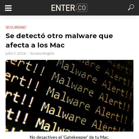
SEGURIDAD
Se detectó otro malware que
afecta a los Mac
julio 7, 2016
Susana Angulo
No desactives el 'Gatekeeper' de tu Mac.