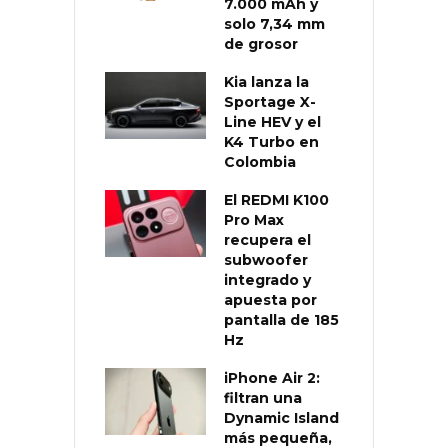
7.000 mAh y
solo 7,34 mm
de grosor
Kia lanza la
Sportage X-
Line HEV y el
K4 Turbo en
Colombia
El REDMI K100
Pro Max
recupera el
subwoofer
integrado y
apuesta por
pantalla de 185
Hz
iPhone Air 2:
filtran una
Dynamic Island
más pequeña,