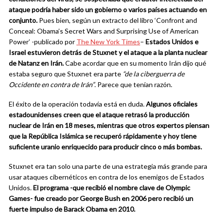
ataque podría haber sido un gobierno o varios países actuando en
conjunto.
Pues bien, según un extracto del libro ‘Confront and
Conceal: Obama’s Secret Wars and Surprising Use of American
Power’ -publicado por
The New York Times
–
Estados Unidos e
Israel estuvieron detrás de Stuxnet y el ataque a la planta nuclear
de Natanz en Irán.
Cabe acordar que en su momento Irán dijo qué
estaba seguro que Stuxnet era parte
“de la ciberguerra de
Occidente en contra de Irán”
. Parece que tenían razón.
El éxito de la operación todavía está en duda.
Algunos oficiales
estadounidenses creen que el ataque retrasó la producción
nuclear de Irán en 18 meses, mientras que otros expertos piensan
que la República Islámica se recuperó rápidamente y hoy tiene
suficiente uranio enriquecido para producir cinco o más bombas.
Stuxnet era tan solo una parte de una estrategia más grande para
usar ataques cibernéticos en contra de los enemigos de Estados
Unidos.
El programa -que recibió el nombre clave de Olympic
Games- fue creado por George Bush en 2006 pero recibió un
fuerte impulso de Barack Obama en 2010.