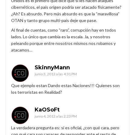
Unidos es el primero que dice que si les hacen ataques
cibernéticos, el país origen podría ser atacado físicamente?
¿Ah? Es absurdo. Pero más absurdo es que la “maravillosa”
OTAN y tanto grupo multi-país deje que pase.
Al final de cuentas, como “raro”, corrupción hay en todos
lados. Lo único que cambia es la escala. Ja, y nosotros
peleando porque entre nosotros mismos nos robamos y
atacamos…
SkinnyMann
junio 3, 2012 a las 4:31 PM
Que ejemplo estan Dando estas Naciones!!! Quienes son
los terroristas en Realidad?
KaOSoFt
junio 4, 2012 a las 2:23 PM
La verdadera pregunta es: si es oficial, ¿con qué cara, pero
con qué cara son capaces de responder ante el resto de