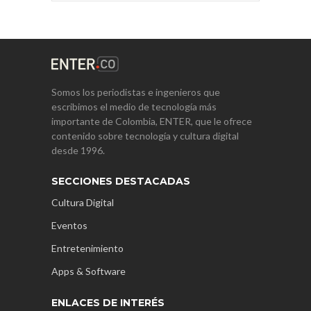
Somos los periodistas e ingenieros que
escribimos el medio de tecnología más
importante de Colombia, ENTER, que le ofrece
contenido sobre tecnología y cultura digital
desde 1996.
SECCIONES DESTACADAS
Cultura Digital
Eventos
Entretenimiento
Apps & Software
ENLACES DE INTERÉS