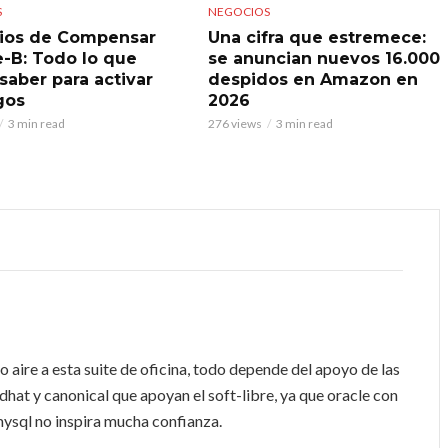
S
NEGOCIOS
ios de Compensar
Una cifra que estremece:
e-B: Todo lo que
se anuncian nuevos 16.000
saber para activar
despidos en Amazon en
gos
2026
3 min read
276 views
3 min read
 aire a esta suite de oficina, todo depende del apoyo de las
at y canonical que apoyan el soft-libre, ya que oracle con
mysql no inspira mucha confianza.