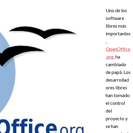
Uno de los
software
libres más
importantes
,
OpenOffice
.org
, ha
cambiado
de papá. Los
desarrollad
ores libres
han tomado
el control
del
proyecto y
se han