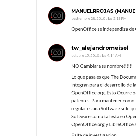
MANUELRROJAS (MANUE
septiembre 28, 2010 a las 5:13 PM
OpenOffice se independiza de
tw_alejandromeisel
octubre 15, 2010 a las 9:14 AM
NO Cambiara su nombre!!!!!!
Lo que pasa es que The Docume
integran para el desarrollo de l
OpenOffice.org. Esto Ocurre p
patentes. Para mantener como tal
regular es una Software solo q
Software como tal esta en Ope
OpenOffice.org y LibreOffice a
Falta de investigacion