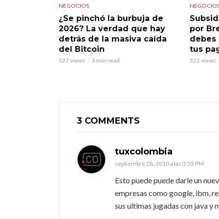
NEGOCIOS
NEGOCIO
¿Se pinchó la burbuja de
Subsid
2026? La verdad que hay
por Br
detrás de la masiva caída
debes 
del Bitcoin
tus pa
527 views
3 min read
322 views
3 COMMENTS
tuxcolombia
septiembre 28, 2010 a las 3:55 PM
Esto puede puede darle un nuevo
empresas como google, ibm, redh
sus ultimas jugadas con java y 