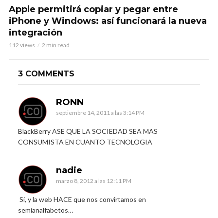
Apple permitirá copiar y pegar entre
iPhone y Windows: así funcionará la nueva
integración
112 views
2 min read
3 COMMENTS
RONN
septiembre 14, 2011 a las 3:14 PM
BlackBerry ASE QUE LA SOCIEDAD SEA MAS
CONSUMISTA EN CUANTO TECNOLOGIA
nadie
marzo 8, 2012 a las 12:11 PM
Si, y la web HACE que nos convirtamos en
semianalfabetos…