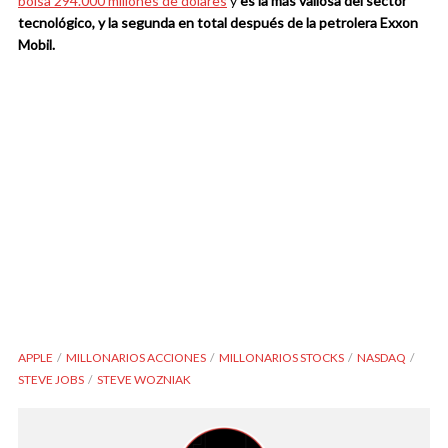
bolsa 294.000 millones de dólares
y
es la más valiosa del sector
tecnológico, y la segunda en total después de la petrolera Exxon
Mobil.
APPLE
MILLONARIOS ACCIONES
MILLONARIOS STOCKS
NASDAQ
STEVE JOBS
STEVE WOZNIAK