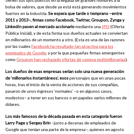
tienen sus ojos puestos en la llegada de grandes nombres a la
bolsa de valores, que desde ya está está generando movimientos
fuertes en la industria.
Se espera que tarde o temprano –entre
2011 y 2013–, firmas como Facebook, Twitter, Groupon, Zynga y
LinkedIn pasen al mercado accionario
mediante una
IPO
(Oferta
Pública Inicial), y de esta forma sus dueños actuales se conviertan
en millonarios de un momento a otro. (Esta es una de las razones
por las cuales
Facebook ha resultado tan atractiva para los
empleados de Google
, y por la que pequeñas firmas emergentes
como
Groupon han rechazado ofertas de compra multimillonarias
).
Los dueños de esas empresas serían solo una nueva generación
de ‘millonarios instantáneos’, esos
personajes que en unas pocas
horas, tras el inicio de la venta de acciones de sus compañías,
pasaron de unos ingresos ‘normales’ –o en algunos casos,
modestos– a tener en sus bancos o en papeles varios millones de
dólares.
Los más famosos de la década pasada en esta categoría fueron
Larry Page y Sergey Brin
–junto a decenas de empleados de
Google que tenían una parte de la empresa–, quienes en agosto