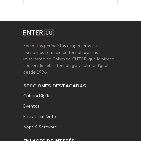
Somos los periodistas e ingenieros que
escribimos el medio de tecnología más
importante de Colombia, ENTER, que le ofrece
contenido sobre tecnología y cultura digital
desde 1996.
SECCIONES DESTACADAS
Cultura Digital
Eventos
Entretenimiento
Apps & Software
ENLACES DE INTERÉS