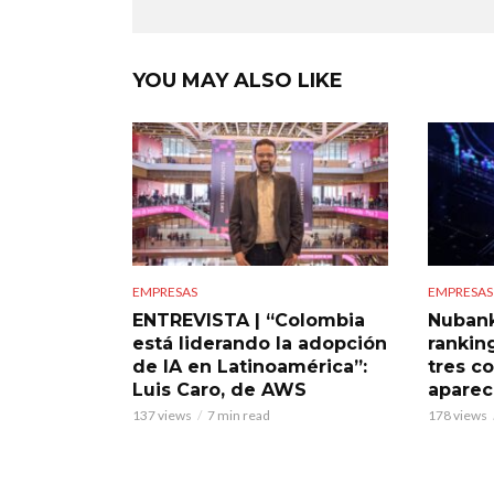
YOU MAY ALSO LIKE
EMPRESAS
EMPRESAS
ENTREVISTA | “Colombia
Nubank
está liderando la adopción
rankin
de IA en Latinoamérica”:
tres c
Luis Caro, de AWS
aparece
137 views
7 min read
178 views