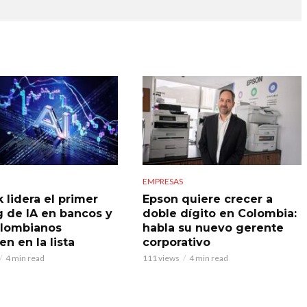
EMPRESAS
 lidera el primer
Epson quiere crecer a
g de IA en bancos y
doble dígito en Colombia:
olombianos
habla su nuevo gerente
n en la lista
corporativo
4 min read
111 views
4 min read