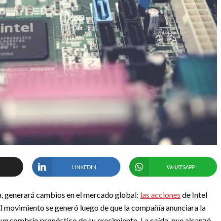
LINKEDIN
WHATSAPP
da, generará cambios en el mercado global:
las acciones
de Intel
l movimiento se generó luego de que la compañía anunciara la
 un sombrío pronóstico de su crecimiento.
La caída, que alcanzó