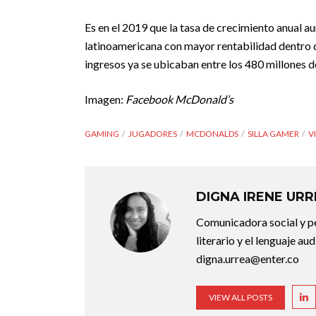
Es en el 2019 que la tasa de crecimiento anual a
latinoamericana con mayor rentabilidad dentro de
ingresos ya se ubicaban entre los 480 millones d
Imagen:
Facebook McDonald’s
GAMING
JUGADORES
MCDONALDS
SILLA GAMER
V
DIGNA IRENE UR
Comunicadora social y pe
literario y el lenguaje au
digna.urrea@enter.co
VIEW ALL POSTS