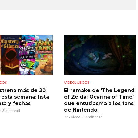
GOS
VIDEOJUEGOS
strena más de 20
El remake de ‘The Legend
 esta semana: lista
of Zelda: Ocarina of Time’
ta y fechas
que entusiasma a los fans
de Nintendo
3 min read
387 views
3 min read