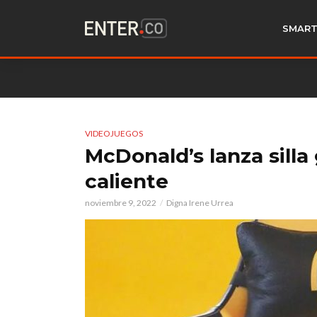
SMART
VIDEOJUEGOS
McDonald’s lanza sill
caliente
noviembre 9, 2022
Digna Irene Urrea