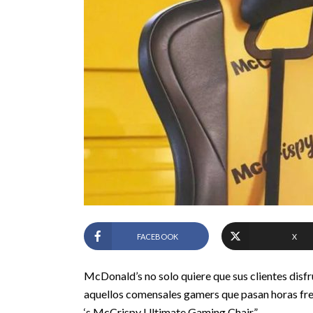
FACEBOOK
X
McDonald’s no solo quiere que sus clientes disf
aquellos comensales gamers que pasan horas fren
‘s McCrispy Ultimate Gaming Chair”.